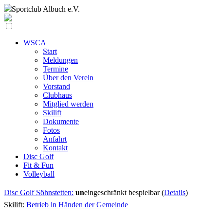
Sportclub
Albuch e.V.
WSCA
Start
Meldungen
Termine
Über den Verein
Vorstand
Clubhaus
Mitglied werden
Skilift
Dokumente
Fotos
Anfahrt
Kontakt
Disc Golf
Fit & Fun
Volleyball
Disc Golf Söhnstetten:
un
eingeschränkt bespielbar (
Details
)
Skilift:
Betrieb in Händen der Gemeinde