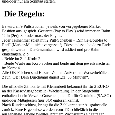
und/oder nur am Sonntag starten.
Die Regeln:
Es wird an 9 Puttstationen, jeweils von vorgegebener Marker-
Position aus, gespielt. Gestartet (Pay to Play!) wird immer an Bahn
1! In (2er), 3er oder max. 4er Flights.
Jeder Teilnehmer spielt mit 2 Putt-Scheiben – „Single-Doubles to
End“ (Marker-Mini nicht vergessen!). Diese müssen beide zu Ende
gespielt werden. Die Gesamtzahl wird addiert und pro Bahn
eingetragen. Z.b.:
- Beide im Ziel-Korb: 2
- Beide Würfe am Korb vorbei und beide mit dem jeweils nächsten
im Korb: 4
Alle OB-Flächen sind Hazard-Zonen. Außer dem Wasserbehälter-
Zaun: OB! Dein Durchgang dauert „ca. 33 Minuten“.
Die offizielle Zählkarte mit Klemmbrett bekommt ihr für 2 EURO
an der Kasse/Ausgabestelle (Wachsraum). In der Stargebühr
enthalten ist ein Verzehr-Gutschein, den Du für Getränke- (SA/SO)
und/oder Mittagessen (nur SO) einlösen kannst.
Nach Rundenschluss, bringt ihr die Zählkarten zur Ausgabestelle
zurück. Eure Ergebnisse werden vom TD schließlich in die
ausgehängte Tabelle (weißes Brett am Wachsraum) eingetragen.