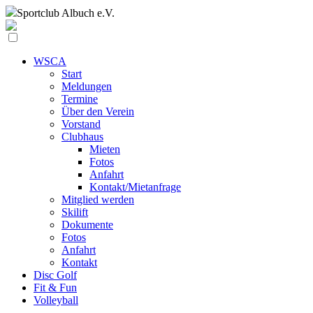
Sportclub
Albuch e.V.
WSCA
Start
Meldungen
Termine
Über den Verein
Vorstand
Clubhaus
Mieten
Fotos
Anfahrt
Kontakt/Mietanfrage
Mitglied werden
Skilift
Dokumente
Fotos
Anfahrt
Kontakt
Disc Golf
Fit & Fun
Volleyball