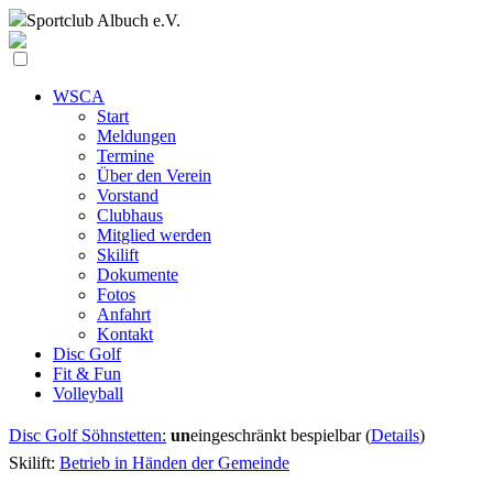
Sportclub
Albuch e.V.
WSCA
Start
Meldungen
Termine
Über den Verein
Vorstand
Clubhaus
Mitglied werden
Skilift
Dokumente
Fotos
Anfahrt
Kontakt
Disc Golf
Fit & Fun
Volleyball
Disc Golf Söhnstetten:
un
eingeschränkt bespielbar (
Details
)
Skilift:
Betrieb in Händen der Gemeinde