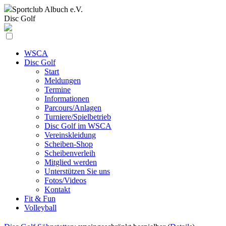
Sportclub
Albuch e.V.
Disc Golf
WSCA
Disc Golf
Start
Meldungen
Termine
Informationen
Parcours/Anlagen
Turniere/Spielbetrieb
Disc Golf im WSCA
Vereinskleidung
Scheiben-Shop
Scheibenverleih
Mitglied werden
Unterstützen Sie uns
Fotos/Videos
Kontakt
Fit & Fun
Volleyball