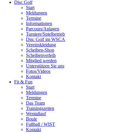
Disc Golf
Start
Meldungen
Termine
Informationen
Parcours/Anlagen
Turniere/Spielbetrieb
Disc Golf im WSCA
Vereinskleidung
Scheiben-Shop
Scheibenverleih
Mitglied werden
Unterstützen Sie uns
Fotos/Videos
Kontakt
Fit & Fun
Start
Meldungen
Termine
Das Team
Trainingszeiten
Wentallauf
Boule
Fußball / WIST
Kontakt