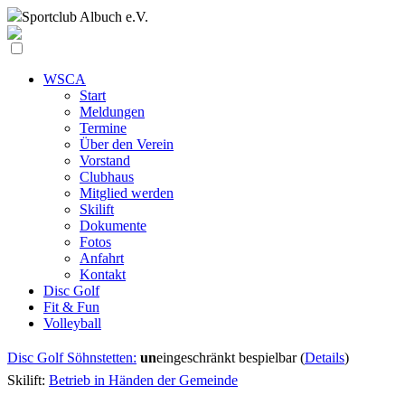
Sportclub
Albuch e.V.
WSCA
Start
Meldungen
Termine
Über den Verein
Vorstand
Clubhaus
Mitglied werden
Skilift
Dokumente
Fotos
Anfahrt
Kontakt
Disc Golf
Fit & Fun
Volleyball
Disc Golf Söhnstetten:
un
eingeschränkt bespielbar (
Details
)
Skilift:
Betrieb in Händen der Gemeinde