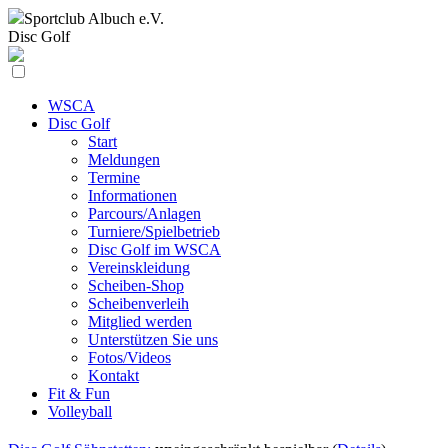
Sportclub
Albuch e.V.
Disc Golf
WSCA
Disc Golf
Start
Meldungen
Termine
Informationen
Parcours/Anlagen
Turniere/Spielbetrieb
Disc Golf im WSCA
Vereinskleidung
Scheiben-Shop
Scheibenverleih
Mitglied werden
Unterstützen Sie uns
Fotos/Videos
Kontakt
Fit & Fun
Volleyball