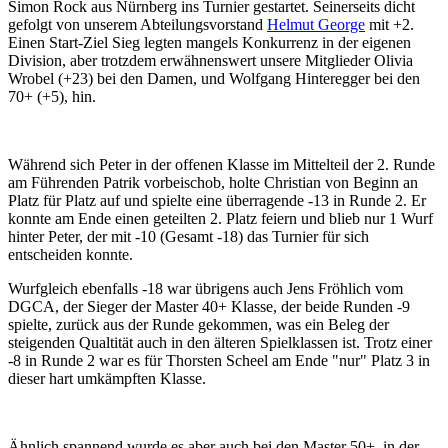
Simon Rock aus Nürnberg ins Turnier gestartet. Seinerseits dicht
gefolgt von unserem Abteilungsvorstand
Helmut George
mit +2.
Einen Start-Ziel Sieg legten mangels Konkurrenz in der eigenen
Division, aber trotzdem erwähnenswert unsere Mitglieder Olivia
Wrobel (+23) bei den Damen, und Wolfgang Hinteregger bei den
70+ (+5), hin.
Während sich Peter in der offenen Klasse im Mittelteil der 2. Runde
am Führenden Patrik vorbeischob, holte Christian von Beginn an
Platz für Platz auf und spielte eine überragende -13 in Runde 2. Er
konnte am Ende einen geteilten 2. Platz feiern und blieb nur 1 Wurf
hinter Peter, der mit -10 (Gesamt -18) das Turnier für sich
entscheiden konnte.
Wurfgleich ebenfalls -18 war übrigens auch Jens Fröhlich vom
DGCA, der Sieger der Master 40+ Klasse, der beide Runden -9
spielte, zurück aus der Runde gekommen, was ein Beleg der
steigenden Qualtität auch in den älteren Spielklassen ist. Trotz einer
-8 in Runde 2 war es für Thorsten Scheel am Ende "nur" Platz 3 in
dieser hart umkämpften Klasse.
Ähnlich spannend wurde es aber auch bei den Master 50+, in der