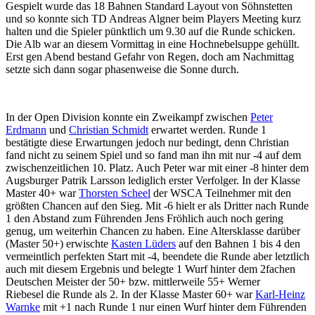
Gespielt wurde das 18 Bahnen Standard Layout von Söhnstetten
und so konnte sich TD Andreas Algner beim Players Meeting kurz
halten und die Spieler pünktlich um 9.30 auf die Runde schicken.
Die Alb war an diesem Vormittag in eine Hochnebelsuppe gehüllt.
Erst gen Abend bestand Gefahr von Regen, doch am Nachmittag
setzte sich dann sogar phasenweise die Sonne durch.
In der Open Division konnte ein Zweikampf zwischen
Peter
Erdmann
und
Christian Schmidt
erwartet werden. Runde 1
bestätigte diese Erwartungen jedoch nur bedingt, denn Christian
fand nicht zu seinem Spiel und so fand man ihn mit nur -4 auf dem
zwischenzeitlichen 10. Platz. Auch Peter war mit einer -8 hinter dem
Augsburger Patrik Larsson lediglich erster Verfolger. In der Klasse
Master 40+ war
Thorsten Scheel
der WSCA Teilnehmer mit den
größten Chancen auf den Sieg. Mit -6 hielt er als Dritter nach Runde
1 den Abstand zum Führenden Jens Fröhlich auch noch gering
genug, um weiterhin Chancen zu haben. Eine Altersklasse darüber
(Master 50+) erwischte
Kasten Lüders
auf den Bahnen 1 bis 4 den
vermeintlich perfekten Start mit -4, beendete die Runde aber letztlich
auch mit diesem Ergebnis und belegte 1 Wurf hinter dem 2fachen
Deutschen Meister der 50+ bzw. mittlerweile 55+ Werner
Riebesel die Runde als 2. In der Klasse Master 60+ war
Karl-Heinz
Warnke
mit +1 nach Runde 1 nur einen Wurf hinter dem Führenden