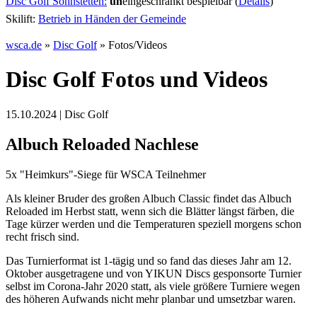
Disc Golf Söhnstetten:
un
eingeschränkt bespielbar (
Details
)
Skilift:
Betrieb in Händen der Gemeinde
wsca.de
»
Disc Golf
»
Fotos/Videos
Disc Golf Fotos und Videos
15.10.2024 | Disc Golf
Albuch Reloaded Nachlese
5x "Heimkurs"-Siege für WSCA Teilnehmer
Als kleiner Bruder des großen Albuch Classic findet das Albuch
Reloaded im Herbst statt, wenn sich die Blätter längst färben, die
Tage kürzer werden und die Temperaturen speziell morgens schon
recht frisch sind.
Das Turnierformat ist 1-tägig und so fand das dieses Jahr am 12.
Oktober ausgetragene und von YIKUN Discs gesponsorte Turnier
selbst im Corona-Jahr 2020 statt, als viele größere Turniere wegen
des höheren Aufwands nicht mehr planbar und umsetzbar waren.