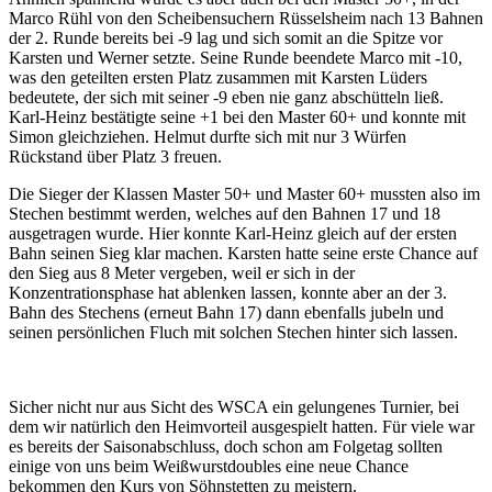
Marco Rühl von den Scheibensuchern Rüsselsheim nach 13 Bahnen
der 2. Runde bereits bei -9 lag und sich somit an die Spitze vor
Karsten und Werner setzte. Seine Runde beendete Marco mit -10,
was den geteilten ersten Platz zusammen mit Karsten Lüders
bedeutete, der sich mit seiner -9 eben nie ganz abschütteln ließ.
Karl-Heinz bestätigte seine +1 bei den Master 60+ und konnte mit
Simon gleichziehen. Helmut durfte sich mit nur 3 Würfen
Rückstand über Platz 3 freuen.
Die Sieger der Klassen Master 50+ und Master 60+ mussten also im
Stechen bestimmt werden, welches auf den Bahnen 17 und 18
ausgetragen wurde. Hier konnte Karl-Heinz gleich auf der ersten
Bahn seinen Sieg klar machen. Karsten hatte seine erste Chance auf
den Sieg aus 8 Meter vergeben, weil er sich in der
Konzentrationsphase hat ablenken lassen, konnte aber an der 3.
Bahn des Stechens (erneut Bahn 17) dann ebenfalls jubeln und
seinen persönlichen Fluch mit solchen Stechen hinter sich lassen.
Sicher nicht nur aus Sicht des WSCA ein gelungenes Turnier, bei
dem wir natürlich den Heimvorteil ausgespielt hatten. Für viele war
es bereits der Saisonabschluss, doch schon am Folgetag sollten
einige von uns beim Weißwurstdoubles eine neue Chance
bekommen den Kurs von Söhnstetten zu meistern.