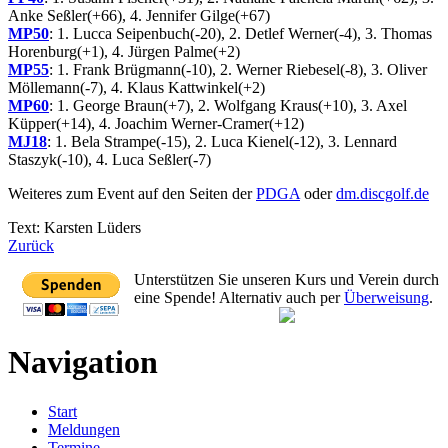
Anke Seßler(+66), 4. Jennifer Gilge(+67)
MP50
: 1. Lucca Seipenbuch(-20), 2. Detlef Werner(-4), 3. Thomas
Horenburg(+1), 4. Jürgen Palme(+2)
MP55
: 1. Frank Brügmann(-10), 2. Werner Riebesel(-8), 3. Oliver
Möllemann(-7), 4. Klaus Kattwinkel(+2)
MP60
: 1. George Braun(+7), 2. Wolfgang Kraus(+10), 3. Axel
Küpper(+14), 4. Joachim Werner-Cramer(+12)
MJ18
: 1. Bela Strampe(-15), 2. Luca Kienel(-12), 3. Lennard
Staszyk(-10), 4. Luca Seßler(-7)
Weiteres zum Event auf den Seiten der
PDGA
oder
dm.discgolf.de
Text: Karsten Lüders
Zurück
Unterstützen Sie unseren Kurs und Verein durch
eine Spende! Alternativ auch per
Überweisung
.
Navigation
Start
Meldungen
Termine