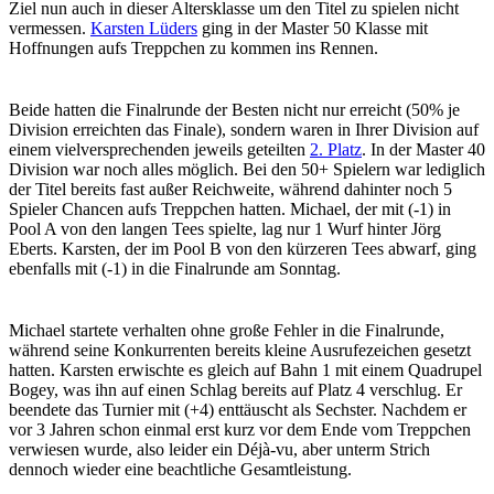
Ziel nun auch in dieser Altersklasse um den Titel zu spielen nicht
vermessen.
Karsten Lüders
ging in der Master 50 Klasse mit
Hoffnungen aufs Treppchen zu kommen ins Rennen.
Beide hatten die Finalrunde der Besten nicht nur erreicht (50% je
Division erreichten das Finale), sondern waren in Ihrer Division auf
einem vielversprechenden jeweils geteilten
2. Platz
. In der Master 40
Division war noch alles möglich. Bei den 50+ Spielern war lediglich
der Titel bereits fast außer Reichweite, während dahinter noch 5
Spieler Chancen aufs Treppchen hatten. Michael, der mit (-1) in
Pool A von den langen Tees spielte, lag nur 1 Wurf hinter Jörg
Eberts. Karsten, der im Pool B von den kürzeren Tees abwarf, ging
ebenfalls mit (-1) in die Finalrunde am Sonntag.
Michael startete verhalten ohne große Fehler in die Finalrunde,
während seine Konkurrenten bereits kleine Ausrufezeichen gesetzt
hatten. Karsten erwischte es gleich auf Bahn 1 mit einem Quadrupel
Bogey, was ihn auf einen Schlag bereits auf Platz 4 verschlug. Er
beendete das Turnier mit (+4) enttäuscht als Sechster. Nachdem er
vor 3 Jahren schon einmal erst kurz vor dem Ende vom Treppchen
verwiesen wurde, also leider ein Déjà-vu, aber unterm Strich
dennoch wieder eine beachtliche Gesamtleistung.