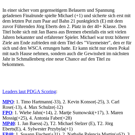
In einer sicher vom gegenseitigem Belauern und Spannung
geladenen Finalrunde spielte Michael (+1) und sicherte sich erst mit
dem letzten Put zum Paar auf Bahn 21 punktgleich (E) mit dem
zuvor Führenden Jörg Eberts den 2. Platz in der 40+ Klasse. Den
Titel holte sich mit Jan Baess aus Bremen ebenfalls ein seit vielen
Jahren bekannter und erfahrener Spieler. Michael war trotz höherer
Ziele am Ende zufrieden mit dem Titel des "Vizemeister", den er für
sich und den WSCA errungen hatte. Er kann nicht nur einen Pokal
mit nach Hause nehmen, sondern auch die Gewissheit im nächsten
Jahr in Schmallenberg eine neue Chance auf den Titel zu
bekommen.
Leaders laut PDGA Scoring
:
MPO
: 1. Timo Hartmann(-33), 2. Kevin Konsor(-25), 3. Carl
Rose(-13), 4. Max Schulze(-12)
FPO
: 1. Wiebe Jahn(+14), 2. Martje Sumowski(+17), 3. Maren
Mossig(+25), 4. Antonia Faber(+28)
MP40
: 1. Jan Baess(-2), T2. Michael Stelzer (E), T2. Jörg
Eberts(E), 4. Sylwester Przybyla(+1)
FP40
: 1. Susann Fischer(+31), 2. Nathalie Palencia Martin(+62), 3.