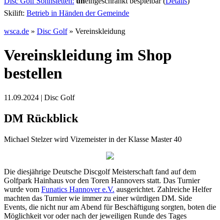
Disc Golf Söhnstetten:
un
eingeschränkt bespielbar (
Details
)
Skilift:
Betrieb in Händen der Gemeinde
wsca.de
»
Disc Golf
»
Vereinskleidung
Vereinskleidung im Shop
bestellen
11.09.2024 | Disc Golf
DM Rückblick
Michael Stelzer wird Vizemeister in der Klasse Master 40
Die diesjährige Deutsche Discgolf Meisterschaft fand auf dem
Golfpark Hainhaus vor den Toren Hannovers statt. Das Turnier
wurde vom
Funatics Hannover e.V.
ausgerichtet. Zahlreiche Helfer
machten das Turnier wie immer zu einer würdigen DM. Side
Events, die nicht nur am Abend für Beschäftigung sorgten, boten die
Möglichkeit vor oder nach der jeweiligen Runde des Tages