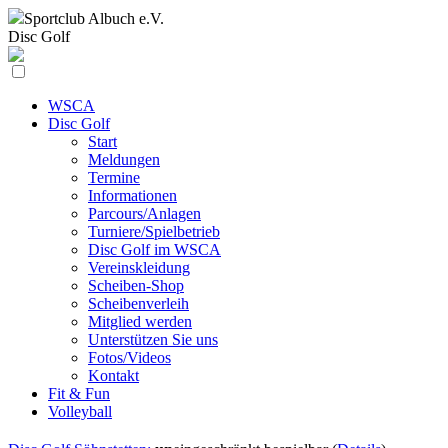
Sportclub
Albuch e.V.
Disc Golf
WSCA
Disc Golf
Start
Meldungen
Termine
Informationen
Parcours/Anlagen
Turniere/Spielbetrieb
Disc Golf im WSCA
Vereinskleidung
Scheiben-Shop
Scheibenverleih
Mitglied werden
Unterstützen Sie uns
Fotos/Videos
Kontakt
Fit & Fun
Volleyball