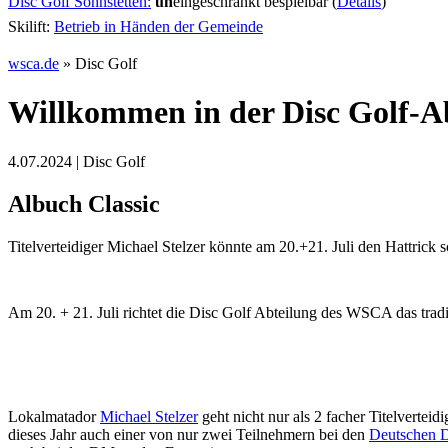
Disc Golf Söhnstetten:
un
eingeschränkt bespielbar (
Details
)
Skilift:
Betrieb in Händen der Gemeinde
wsca.de
»
Disc Golf
Willkommen in der Disc Golf-
4.07.2024 | Disc Golf
Albuch Classic
Titelverteidiger Michael Stelzer könnte am 20.+21. Juli den Hattrick s
Am 20. + 21. Juli richtet die Disc Golf Abteilung des WSCA das tradi
Lokalmatador
Michael Stelzer
geht nicht nur als 2 facher Titelverteid
dieses Jahr auch einer von nur zwei Teilnehmern bei den
Deutschen D