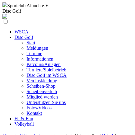
Sportclub
Albuch e.V.
Disc Golf
WSCA
Disc Golf
Start
Meldungen
Termine
Informationen
Parcours/Anlagen
Turniere/Spielbetrieb
Disc Golf im WSCA
Vereinskleidung
Scheiben-Shop
Scheibenverleih
Mitglied werden
Unterstützen Sie uns
Fotos/Videos
Kontakt
Fit & Fun
Volleyball