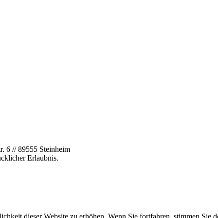
. 6 // 89555 Steinheim
cklicher Erlaubnis.
ichkeit dieser Website zu erhöhen. Wenn Sie fortfahren, stimmen Sie 