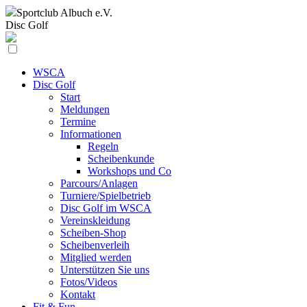
Sportclub
Albuch e.V.
Disc Golf
WSCA
Disc Golf
Start
Meldungen
Termine
Informationen
Regeln
Scheibenkunde
Workshops und Co
Parcours/Anlagen
Turniere/Spielbetrieb
Disc Golf im WSCA
Vereinskleidung
Scheiben-Shop
Scheibenverleih
Mitglied werden
Unterstützen Sie uns
Fotos/Videos
Kontakt
Fit & Fun