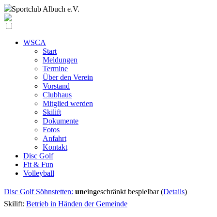
Sportclub
Albuch e.V.
WSCA
Start
Meldungen
Termine
Über den Verein
Vorstand
Clubhaus
Mitglied werden
Skilift
Dokumente
Fotos
Anfahrt
Kontakt
Disc Golf
Fit & Fun
Volleyball
Disc Golf Söhnstetten:
un
eingeschränkt bespielbar (
Details
)
Skilift:
Betrieb in Händen der Gemeinde