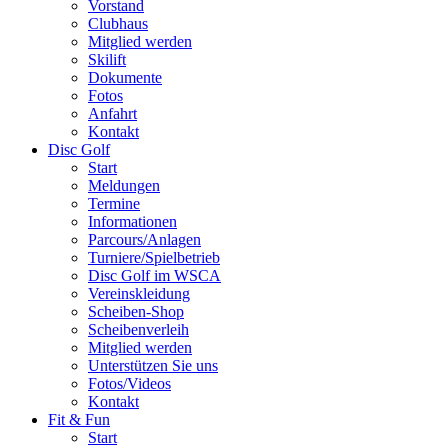
Vorstand
Clubhaus
Mitglied werden
Skilift
Dokumente
Fotos
Anfahrt
Kontakt
Disc Golf
Start
Meldungen
Termine
Informationen
Parcours/Anlagen
Turniere/Spielbetrieb
Disc Golf im WSCA
Vereinskleidung
Scheiben-Shop
Scheibenverleih
Mitglied werden
Unterstützen Sie uns
Fotos/Videos
Kontakt
Fit & Fun
Start