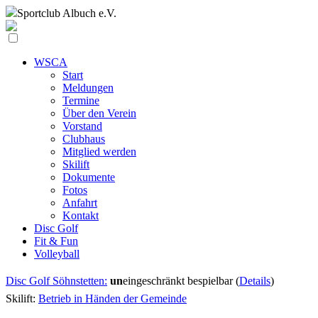
Sportclub
Albuch e.V.
WSCA
Start
Meldungen
Termine
Über den Verein
Vorstand
Clubhaus
Mitglied werden
Skilift
Dokumente
Fotos
Anfahrt
Kontakt
Disc Golf
Fit & Fun
Volleyball
Disc Golf Söhnstetten:
un
eingeschränkt bespielbar (
Details
)
Skilift:
Betrieb in Händen der Gemeinde