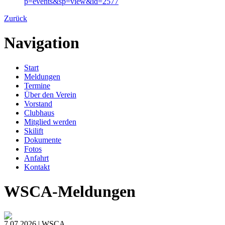
p=events&sp=view&id=2577
Zurück
Navigation
Start
Meldungen
Termine
Über den Verein
Vorstand
Clubhaus
Mitglied werden
Skilift
Dokumente
Fotos
Anfahrt
Kontakt
WSCA-Meldungen
7.07.2026 | WSCA