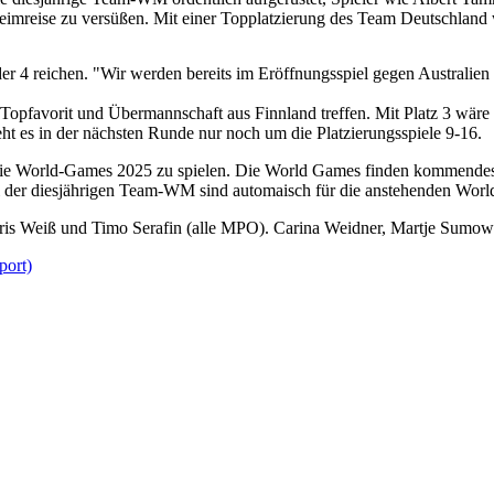
 Heimreise zu versüßen. Mit einer Topplatzierung des Team Deutschland w
r 4 reichen. "Wir werden bereits im Eröffnungsspiel gegen Australien d
n Topfavorit und Übermannschaft aus Finnland treffen. Mit Platz 3 wä
eht es in der nächsten Runde nur noch um die Platzierungsspiele 9-16.
für die World-Games 2025 zu spielen. Die World Games finden kommendes
i der diesjährigen Team-WM sind automaisch für die anstehenden World
is Weiß und Timo Serafin (alle MPO). Carina Weidner, Martje Sumow
port)