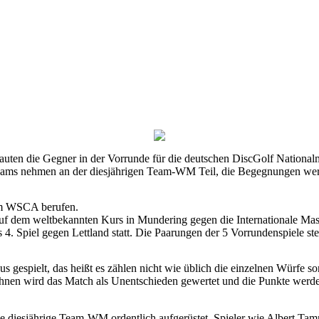
auten die Gegner in der Vorrunde für die deutschen DiscGolf National
eams nehmen an der diesjährigen Team-WM Teil, die Begegnungen wer
om WSCA berufen.
f dem weltbekannten Kurs in Mundering gegen die Internationale Maste
 Spiel gegen Lettland statt. Die Paarungen der 5 Vorrundenspiele steh
 gespielt, das heißt es zählen nicht wie üblich die einzelnen Würfe
ahnen wird das Match als Unentschieden gewertet und die Punkte werde
e diesjährige Team-WM ordentlich aufgerüstet, Spieler wie Albert Ta