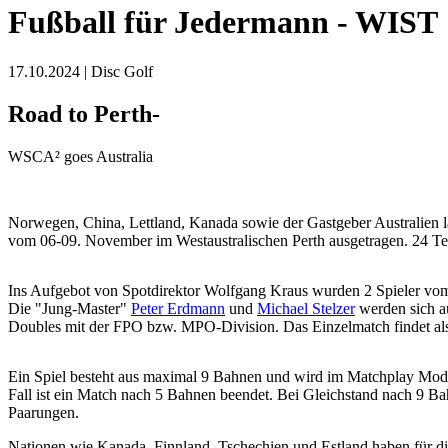
Fußball für Jedermann - WIST
17.10.2024 | Disc Golf
Road to Perth-
WSCA² goes Australia
Norwegen, China, Lettland, Kanada sowie der Gastgeber Australien l
vom 06-09. November im Westaustralischen Perth ausgetragen. 24 T
Ins Aufgebot von Spotdirektor Wolfgang Kraus wurden 2 Spieler v
Die "Jung-Master"
Peter Erdmann
und
Michael Stelzer
werden sich au
Doubles mit der FPO bzw. MPO-Division. Das Einzelmatch findet als 4.
Ein Spiel besteht aus maximal 9 Bahnen und wird im Matchplay Modus
Fall ist ein Match nach 5 Bahnen beendet. Bei Gleichstand nach 9 B
Paarungen.
Nationen wie Kanada, Finnland, Tschechien und Estland haben für di