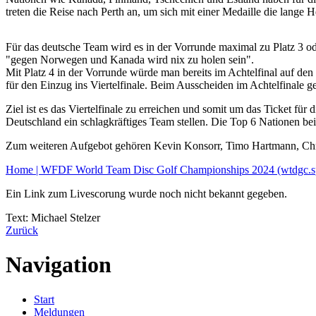
treten die Reise nach Perth an, um sich mit einer Medaille die lange
Für das deutsche Team wird es in der Vorrunde maximal zu Platz 3 ode
"gegen Norwegen und Kanada wird nix zu holen sein".
Mit Platz 4 in der Vorrunde würde man bereits im Achtelfinal auf de
für den Einzug ins Viertelfinale. Beim Ausscheiden im Achtelfinale g
Ziel ist es das Viertelfinale zu erreichen und somit um das Ticket 
Deutschland ein schlagkräftiges Team stellen. Die Top 6 Nationen be
Zum weiteren Aufgebot gehören Kevin Konsorr, Timo Hartmann, Chr
Home | WFDF World Team Disc Golf Championships 2024 (wtdgc.s
Ein Link zum Livescorung wurde noch nicht bekannt gegeben.
Text: Michael Stelzer
Zurück
Navigation
Start
Meldungen